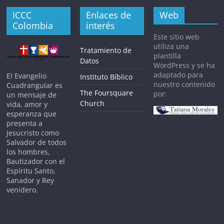
ICCC
Enlaces de
Web
Colombia
interés
Este sitio web
utiliza una
Tratamiento de
plantilla
Datos
WordPress y se ha
adaptado para
El Evangelio
Instituto Bíblico
nuestro contenido
Cuadrangular es
The Foursquare
por:
un mensaje de
Church
vida, amor y
esperanza que
presenta a
Jesucristo como
Salvador de todos
los hombres,
Bautizador con el
Espíritu Santo,
Sanador y Rey
venidero.