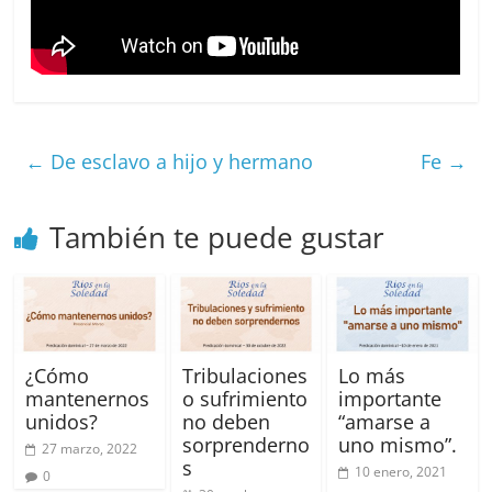
Way
en
el
barrio
La
Soledad
←
De esclavo a hijo y hermano
Fe
→
en
Bogotá
También te puede gustar
¿Cómo
Tribulaciones
Lo más
mantenernos
o sufrimiento
importante
unidos?
no deben
“amarse a
sorprenderno
uno mismo”.
27 marzo, 2022
s
10 enero, 2021
0