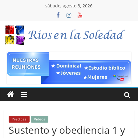
Saltar
sábado, agosto 8, 2026
al
contenido
ICCC
Rios
en
la
Soledad
Prédicas
Videos
Hacemos
Sustento y obediencia 1 y
parte