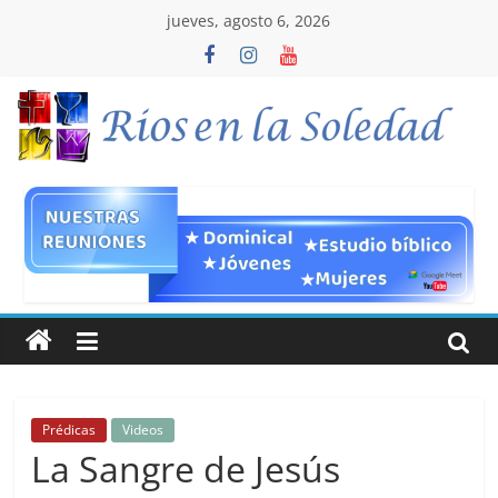
Saltar
jueves, agosto 6, 2026
al
contenido
ICCC
Rios
en
la
Soledad
Prédicas
Videos
Hacemos
La Sangre de Jesús
parte