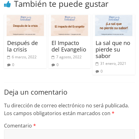
También te puede gustar
Way
en
el
barrio
La
Soledad
Después de
El Impacto
La sal que no
en
la crisis
del Evangelio
pierde su
sabor
Bogotá
6 marzo, 2022
7 agosto, 2022
31 enero, 2021
0
0
0
Deja un comentario
Tu dirección de correo electrónico no será publicada.
Los campos obligatorios están marcados con
*
Comentario
*